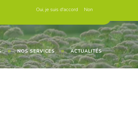
Oui, je suis d'accord
Non
n PPP
Contacts
FAQ
Newsletters
S
NOS SERVICES
ACTUALITÉS