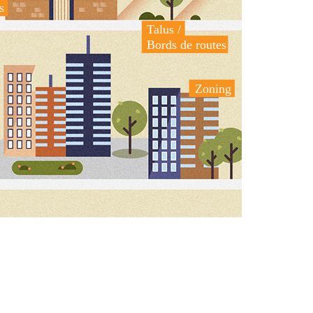
s
Talus /
Bords de routes
Zoning