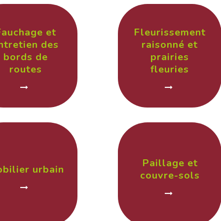
Fauchage et
Fleurissement
ntretien des
raisonné et
bords de
prairies
routes
fleuries
Paillage et
bilier urbain
couvre-sols