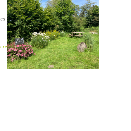
les
uire