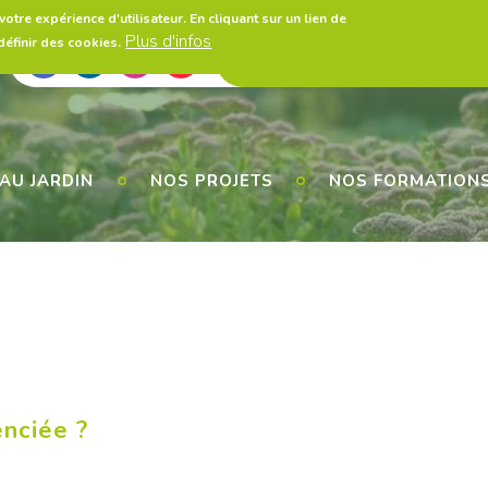
otre expérience d'utilisateur. En cliquant sur un lien de
Plus d'infos
éfinir des cookies.
A propos
Presse
Législatio
Utils
AU JARDIN
NOS PROJETS
NOS FORMATION
enciée ?