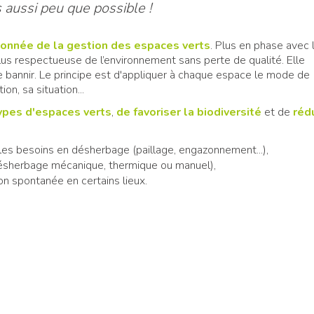
 aussi peu que possible !
sonnée de la gestion des espaces verts
. Plus en phase avec 
n plus respectueuse de l’environnement sans perte de qualité. Elle
le bannir. Le principe est d'appliquer à chaque espace le mode de
on, sa situation...
types d'espaces verts
,
de favoriser la biodiversité
et de
réd
es besoins en désherbage (paillage, engazonnement...),
ésherbage mécanique, thermique ou manuel),
on spontanée en certains lieux.