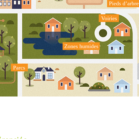
Pieds d’arbre
Voiries
Zones humides
Parcs