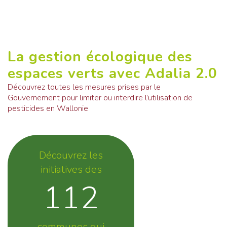
Previous
Next
La gestion écologique des
espaces verts avec Adalia 2.0
Découvrez toutes les mesures prises par le
Gouvernement pour limiter ou interdire l’utilisation de
pesticides en Wallonie
Découvrez les
initiatives des
112
communes qui