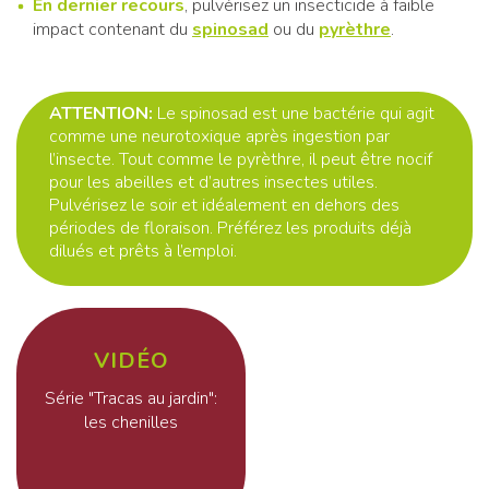
En dernier recours
, pulvérisez un insecticide à faible
impact contenant du
spinosad
ou du
pyrèthre
.
ATTENTION:
Le spinosad est une bactérie qui agit
comme une neurotoxique après ingestion par
l’insecte. Tout comme le pyrèthre, il peut être nocif
pour les abeilles et d’autres insectes utiles.
Pulvérisez le soir et idéalement en dehors des
périodes de floraison. Préférez les produits déjà
dilués et prêts à l’emploi.
VIDÉO
Série "Tracas au jardin":
les chenilles