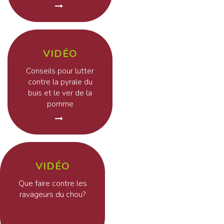
VIDÉO
Conseils pour lutter
contre la pyrale du
buis et le ver de la
pomme
VIDÉO
Que faire contre les
ravageurs du chou?