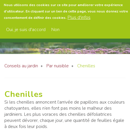
Aller
Nous utilisons des cookies sur ce site pour améliorer votre expérience
au
d'utilisateur. En cliquant sur un lien de cette page, vous nous donnez votre
contenu
Menu
Plus d'infos
consentement de définir des cookies.
principal
Oui, je suis d'accord
Non
Conseils au jardin
Par nuisible
Chenilles
Chenilles
Si les chenilles annoncent l’arrivée de papillons aux couleurs
chatoyantes, elles n’en font pas moins le malheur des
jardiniers. Les plus voraces des chenilles défoliatrices
peuvent dévorer, chaque jour, une quantité de feuilles égale
à deux fois leur poids.