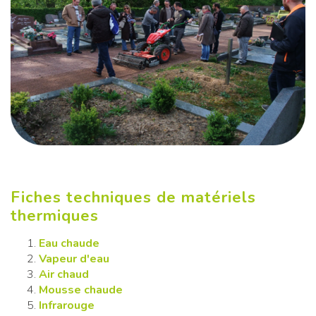
Fiches techniques de matériels
thermiques
Eau chaude
Vapeur d'eau
Air chaud
Mousse chaude
Infrarouge