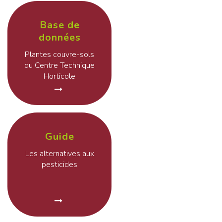
Base de
données
Plantes couvre-sols
du Centre Technique
Horticole
Guide
Les alternatives aux
pesticides