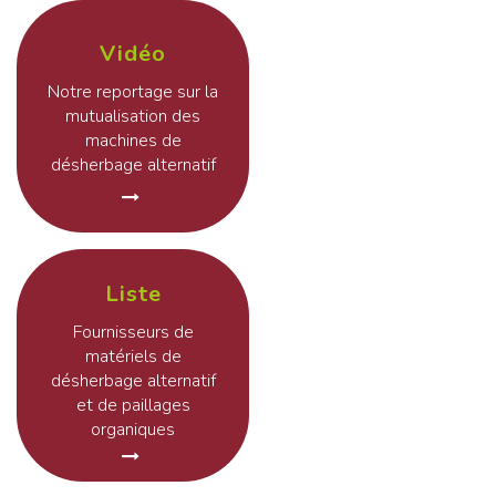
Vidéo
Notre reportage sur la
mutualisation des
machines de
désherbage alternatif
Liste
Fournisseurs de
matériels de
désherbage alternatif
et de paillages
organiques