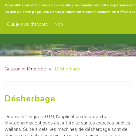
Aller
Nous utilisons des cookies sur ce site pour améliorer votre expérience d'uti
au
un lien de cette page, vous nous donnez votre consentement de définir des
contenu
Menu
principal
Oui, je suis d'accord
Non
Gestion différenciée
Désherbage
Désherbage
Depuis le 1er juin 2019, l’application de produits
phytopharmaceutiques est interdite sur les espaces publics
wallons. Suite à cela, les machines de désherbage sont de
plus en plus utilisées mais il n’est pas toujours facile de