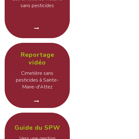
sans pesticides
Reportage
vidéo
Cimetière sans
pesticides à Sainte-
Marie-d'Attez
Guide du SPW
Vers une gestion