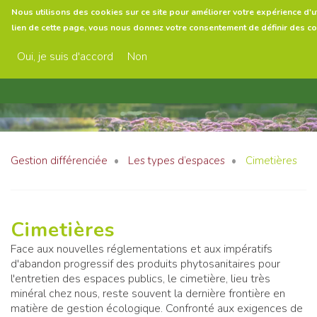
Aller
Nous utilisons des cookies sur ce site pour améliorer votre expérience d'uti
au
lien de cette page, vous nous donnez votre consentement de définir des co
contenu
Menu
principal
Oui, je suis d'accord
Non
Gestion différenciée
Les types d’espaces
Cimetières
Cimetières
Face aux nouvelles réglementations et aux impératifs
d'abandon progressif des produits phytosanitaires pour
l'entretien des espaces publics, le cimetière, lieu très
minéral chez nous, reste souvent la dernière frontière en
matière de gestion écologique. Confronté aux exigences de