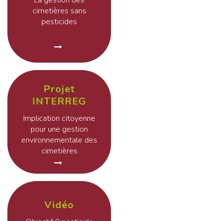
La gestion des
cimetières sans
pesticides
Projet
INTERREG
Implication citoyenne
pour une gestion
environnementale des
cimetières
Vidéo