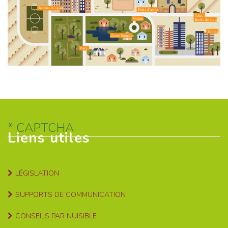
Terrains de sport
Pieds d’arbres
Talus /
Voiries
Bords de routes
Zoning
Zones humides
Parcs
CAPTCHA
Liens utiles
LÉGISLATION
SUPPORTS DE COMMUNICATION
CONSEILS PAR NUISIBLE