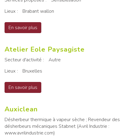
Services proposés
Sensibilisation
Lieux
Brabant wallon
En savoir plus
sur Arboresco
Atelier Eole Paysagiste
Secteur d'activité
Autre
Lieux
Bruxelles
En savoir plus
sur Atelier Eole Paysagiste
Auxiclean
Désherbeur thermique à vapeur sèche ; Revendeur des
désherbeurs mécaniques Stabnet (Avril Industrie :
www.avrilindustrie.com)