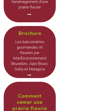
l'aménagement d'une
prairie fleurie
Brochure
Les balconnières
gourmandes et
fleuries par
InterEnvironnement
Bruxelles, Apis Bruoc
Sella et Natagora
Comment
semer une
prairie fleurie