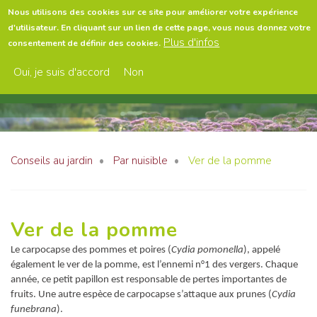
Aller
Nous utilisons des cookies sur ce site pour améliorer votre expérience
au
d'utilisateur. En cliquant sur un lien de cette page, vous nous donnez votre
contenu
Menu
Plus d'infos
consentement de définir des cookies.
principal
Oui, je suis d'accord
Non
Conseils au jardin
Par nuisible
Ver de la pomme
Ver de la pomme
Le carpocapse des pommes et poires (
Cydia pomonella
), appelé
également le ver de la pomme, est l’ennemi n°1 des vergers. Chaque
année, ce petit papillon est responsable de pertes importantes de
fruits. Une autre espèce de carpocapse s’attaque aux prunes (
Cydia
funebrana
).