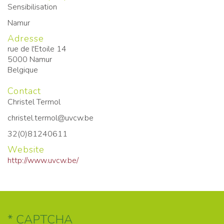
Sensibilisation
Namur
Adresse
rue de l'Etoile 14
5000
Namur
Belgique
Contact
Christel Termol
christel.termol@uvcw.be
32(0)81240611
Website
http://www.uvcw.be/
CAPTCHA