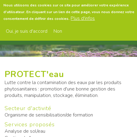
Aller
Nous utilisons des cookies sur ce site pour améliorer votre expérience
au
d'utilisateur. En cliquant sur un lien de cette page, vous nous donnez votre
contenu
Menu
Plus d'infos
consentement de définir des cookies.
principal
Oui, je suis d'accord
Non
PROTECT'eau
Lutte contre la contamination des eaux par les produits
phytosanitaires : promotion d'une bonne gestion des
produits, manipulation, stockage, élimination.
Secteur d'activité
Organisme de sensibilisation/de formation
Services proposés
Analyse de sol/eau