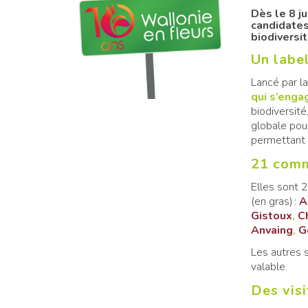
Dès le 8 ju
candidates
biodiversit
Un label
Lancé par l
qui s’enga
biodiversité
globale pour
permettant 
21 com
Elles sont 2
(en gras) :
A
Gistoux
,
C
Anvaing
,
G
Les autres s
valable.
Des visi