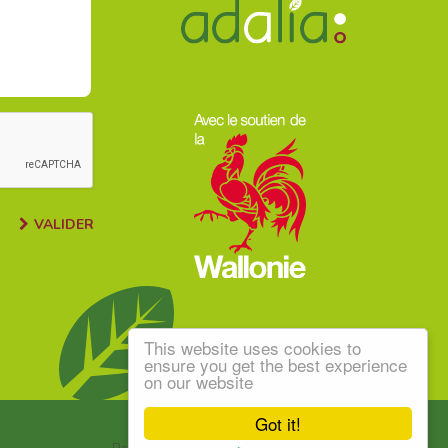
VALIDER
This website uses cookies to
ensure you get the best experience
on our website
Got it!