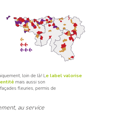
quement, loin de là ! L
e label valorise
 entité
mais aussi son
 façades fleuries, permis de
ement, au service