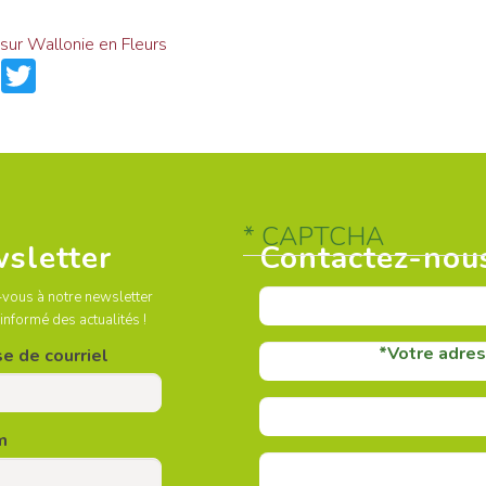
 sur Wallonie en Fleurs
are
Facebook
Twitter
CAPTCHA
sletter
Contactez-nou
-vous à notre newsletter
 informé des actualités !
Votre adres
e de courriel
m