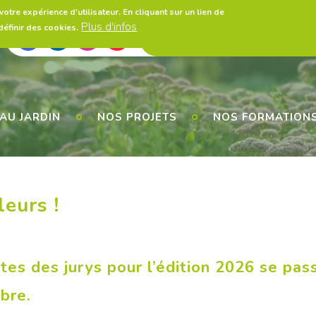
otre expérience d'utilisateur. En cliquant sur un lien de
Plus d'infos
éfinir des cookies.
A propos
Presse
Législatio
Utils
AU JARDIN
NOS PROJETS
NOS FORMATION
eurs !
ites des jurys pour l’édition 2026 se pass
bre.