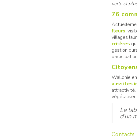
verte et plus
76 comm
Actuelleme
fleurs
, vis
villages lau
critères
qui
gestion dura
participatio
Citoyens
Wallonie en 
aussi les i
attractivité
végétaliser
Le lab
d’un m
Contacts