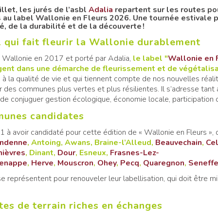
illet, les jurés de l’asbl
Adalia
repartent sur les routes po
 au label Wallonie en Fleurs 2026. Une tournée estivale p
é, de la durabilité et de la découverte !
 qui fait fleurir la Wallonie durablement
a Wallonie en 2017 et porté par Adalia,
le label "
Wallonie en 
gent dans une démarche de fleurissement et de végétalisa
, à la qualité de vie et qui tiennent compte de nos nouvelles réalit
 des communes plus vertes et plus résilientes. Il s’adresse tant
de conjuguer gestion écologique, économie locale, participation 
munes candidates
1 à avoir candidaté pour cette édition de « Wallonie en Fleurs », 
ndenne
, Antoing, Awans, Braine-l’Alleud,
Beauvechain
,
Cel
hièvres
, Dinant,
Dour
, Esneux,
Frasnes-Lez-
enappe
,
Herve
,
Mouscron
,
Ohey
,
Pecq
,
Quaregnon
,
Seneff
e représentent pour renouveler leur labellisation, qui doit être mi
tes de terrain riches en échanges