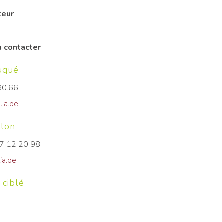
teur
 contacter
uqué
80.66
ia.be
llon
07 12 20 98
ia.be
 ciblé