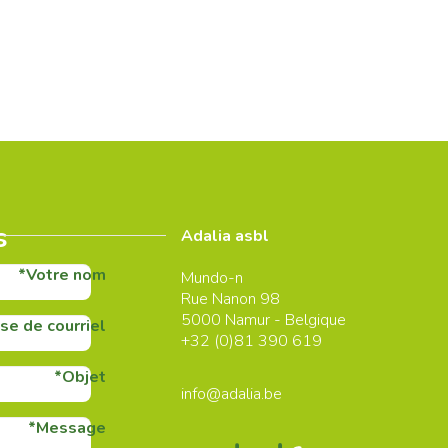
s
Adalia asbl
Votre nom
Mundo-n
Rue Nanon 98
5000
Namur - Belgique
se de courriel
+32 (0)
81 390 619
Objet
info@adalia.be
Message