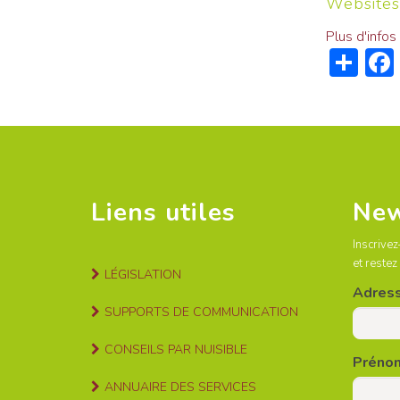
Websites
Plus d'infos
Sh
Liens utiles
New
Inscrivez
et restez
LÉGISLATION
Adress
SUPPORTS DE COMMUNICATION
CONSEILS PAR NUISIBLE
Préno
ANNUAIRE DES SERVICES