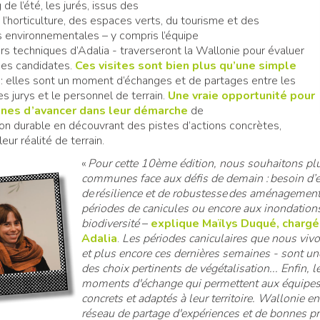
 de l’été, les jurés, issus des
l’horticulture, des espaces verts, du tourisme et des
s environnementales – y compris l’équipe
rs techniques d’Adalia - traverseront la Wallonie pour évaluer
es candidates.
Ces visites sont bien plus qu’une simple
: elles sont un moment d’échanges et de partages entre les
 jurys et le personnel de terrain.
Une vraie opportunité pour
nes d’avancer dans leur démarche
de
ion durable en découvrant des pistes d’actions concrètes,
eur réalité de terrain.
«
Pour cette 10ème édition, nous souhaitons pl
communes face aux défis de demain : besoin d’e
de résilience et de robustesse des aménagements
périodes de canicules ou encore aux inondations 
biodiversité
–
explique Maïlys Duqué, chargé
Adalia
.
Les périodes caniculaires que nous vivo
et plus encore ces dernières semaines - sont une
des choix pertinents de végétalisation... Enfin, l
moments d'échange qui permettent aux équipes
concrets et adaptés à leur territoire. Wallonie 
réseau de partage d'expériences et de bonnes pr