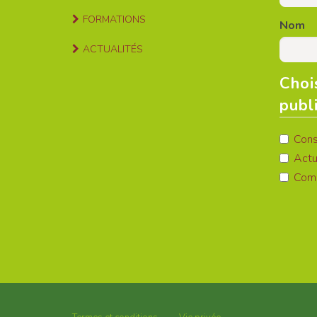
FORMATIONS
Nom
ACTUALITÉS
Choi
publ
Conse
Actua
Com