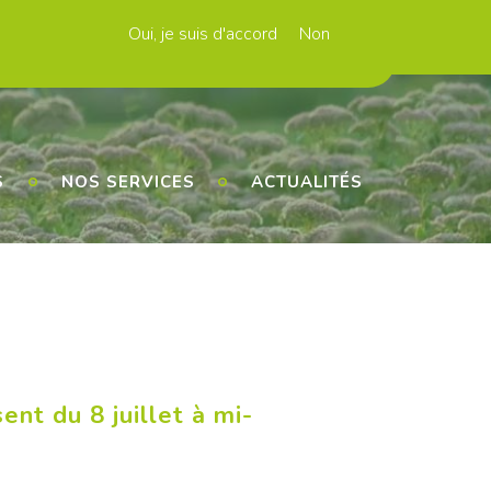
Oui, je suis d'accord
Non
n PPP
Contacts
FAQ
Newsletters
S
NOS SERVICES
ACTUALITÉS
ent du 8 juillet à mi-