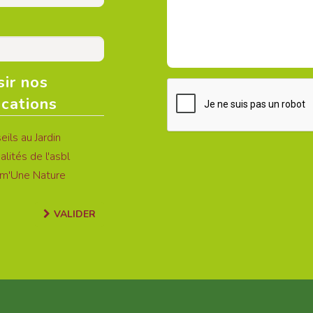
sir nos
ications
ils au Jardin
lités de l'asbl
m'Une Nature
VALIDER