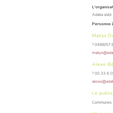
L'organisa
Adalia asbl
Personne à
Mailys D
? 0488/57.
mailys@adal
Alexis Bi
? 00 33 6 
alexis@adal
Le public
Communes