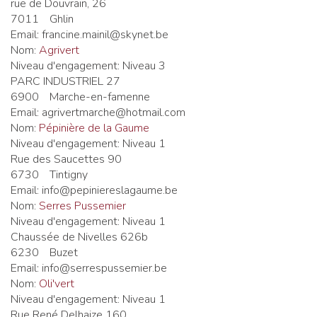
rue de Douvrain, 26
7011
Ghlin
Email:
francine.mainil@skynet.be
Nom:
Agrivert
Niveau d'engagement:
Niveau 3
PARC INDUSTRIEL 27
6900
Marche-en-famenne
Email:
agrivertmarche@hotmail.com
Nom:
Pépinière de la Gaume
Niveau d'engagement:
Niveau 1
Rue des Saucettes 90
6730
Tintigny
Email:
info@pepiniereslagaume.be
Nom:
Serres Pussemier
Niveau d'engagement:
Niveau 1
Chaussée de Nivelles 626b
6230
Buzet
Email:
info@serrespussemier.be
Nom:
Oli'vert
Niveau d'engagement:
Niveau 1
Rue René Delhaize 160