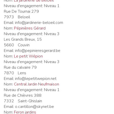
Nom:
La jardinerie de Beloeil
Niveau d'engagement:
Niveau 1
Rue De Tournai 279
7973
Beloeil
Email:
info@jardinerie-beloeil.com
Nom:
Pépinières Gérard
Niveau d'engagement:
Niveau 3
Les Grands Breux, 15
5660
Couvin
Email:
info@pepinieresgerard.be
Nom:
Le petit Wépion
Niveau d'engagement:
Niveau 3
Rue du calvaire 79
7870
Lens
Email:
info@lepetitwepion.net
Nom:
Central Jardin Neufmaison
Niveau d'engagement:
Niveau 1
Rue de Chièvres 388
7332
Saint-Ghislain
Email:
o.cantillon@skynet.be
Nom:
Feron jardins