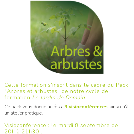
Cette formation s'inscrit dans le cadre du
Pack
"Arbres et arbustes"
de notre cycle de
formation
Le Jardin de Demain
.
Ce pack vous donne accès a
3 visioconférences
, ainsi qu’à
un atelier pratique.
Visioconférence : le mardi 8 septembre de
20h à 21h30 :