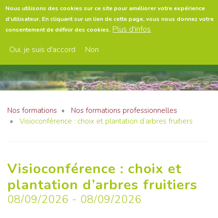
Aller
Nous utilisons des cookies sur ce site pour améliorer votre expérience
au
d'utilisateur. En cliquant sur un lien de cette page, vous nous donnez votre
contenu
Menu
Plus d'infos
consentement de définir des cookies.
principal
Oui, je suis d'accord
Non
Nos formations
Nos formations professionnelles
Visioconférence : choix et plantation d’arbres fruitiers
Visioconférence : choix et
plantation d’arbres fruitiers
08/09/2026
-
08/09/2026