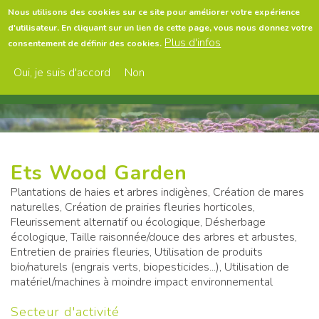
Aller
Nous utilisons des cookies sur ce site pour améliorer votre expérience
au
d'utilisateur. En cliquant sur un lien de cette page, vous nous donnez votre
contenu
Menu
Plus d'infos
consentement de définir des cookies.
principal
Oui, je suis d'accord
Non
Ets Wood Garden
Plantations de haies et arbres indigènes, Création de mares
naturelles, Création de prairies fleuries horticoles,
Fleurissement alternatif ou écologique, Désherbage
écologique, Taille raisonnée/douce des arbres et arbustes,
Entretien de prairies fleuries, Utilisation de produits
bio/naturels (engrais verts, biopesticides...), Utilisation de
matériel/machines à moindre impact environnemental
Secteur d'activité