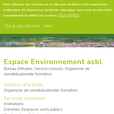
Aller
Nous utilisons des cookies sur ce site pour améliorer votre expérience
au
d'utilisateur. En cliquant sur un lien de cette page, vous nous donnez votre
contenu
Menu
Plus d'infos
consentement de définir des cookies.
principal
Oui, je suis d'accord
Non
Espace Environnement asbl
Bureau d'études, Service conseils, Organisme de
sensibilisation/de formation
Secteur d'activité
Organisme de sensibilisation/de formation
Services proposés
Animations
Entretien d'espaces verts publics