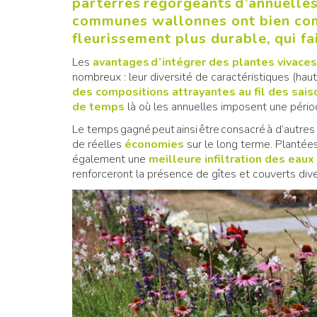
parterres regorgeants d’annuelles
communes wallonnes ont bien comp
fleurissement plus durable, qui fa
Les
avantages d’intégrer des plantes vivaces
nombreux : leur diversité de caractéristiques (haute
des compositions attrayantes au fil des sais
de temps
là où les annuelles imposent une péri
Le temps gagné peut ainsi être consacré à d’autres
de réelles
économies
sur le long terme. Plantée
également une
meilleure infiltration des eaux
renforceront la présence de gîtes et couverts diver