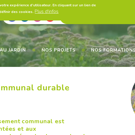
otre expérience d'utilisateur. En cliquant sur un lien de
Plus d'infos
éfinir des cookies.
A propos
Presse
Législatio
Utils
AU JARDIN
NOS PROJETS
NOS FORMATION
communal durable
issement communal est
ntées et aux