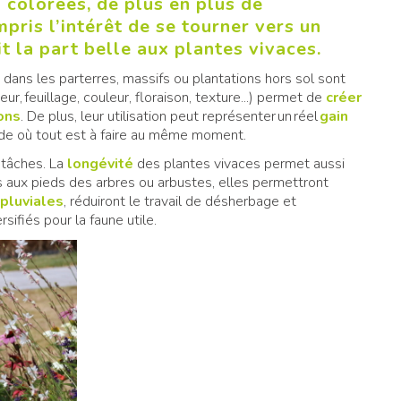
 colorées, de plus en plus de
ris l’intérêt de se tourner vers un
it la part belle aux plantes vivaces.
dans les parterres, massifs ou plantations hors sol sont
ur, feuillage, couleur, floraison, texture...) permet de
créer
ons
. De plus, leur utilisation peut représenter un réel
gain
ode où tout est à faire au même moment.
 tâches. La
longévité
des plantes vivaces permet aussi
s aux pieds des arbres ou arbustes, elles permettront
 pluviales
, réduiront le travail de désherbage et
sifiés pour la faune utile.