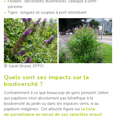
Feuilles : lancéolées duveteuses, caduque à semi-
pérenne
Tiges : longues et souples à port retombant
© Sarah Brunel, EPPO
Quels sont ses impacts sur la
biodiversité ?
Contrairement à ce que beaucoup de gens pensent, l’arbre
aux papillons n’est absolument pas bénéfique à la
biodiversité du jardin ou dans les espaces verts, ni au
papillons indigènes. Cet arbuste figure sur
la liste
de surveillance en raison de son caractère invasif
.