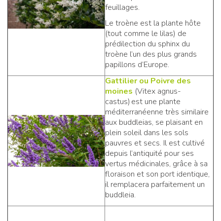
feuillages.
Le troène est la plante hôte
(tout comme le lilas) de
prédilection du sphinx du
troène l’un des plus grands
papillons d’Europe.
Gattilier ou Poivre des
moines
(Vitex agnus-
castus) est une plante
méditerranéenne très similaire
aux buddleias, se plaisant en
plein soleil dans les sols
pauvres et secs. Il est cultivé
depuis l’antiquité pour ses
vertus médicinales, grâce à sa
floraison et son port identique,
il remplacera parfaitement un
buddleia.