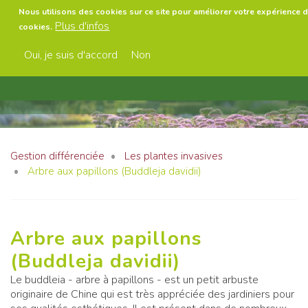
Aller
Nous utilisons des cookies sur ce site pour améliorer votre expérience d'
au
Plus d'infos
cookies.
contenu
Menu
principal
Oui, je suis d'accord
Non
Gestion différenciée
Les plantes invasives
Arbre aux papillons (Buddleja davidii)
Arbre aux papillons
(Buddleja davidii)
Le buddleia - arbre à papillons - est un petit arbuste
originaire de Chine qui est très appréciée des jardiniers pour