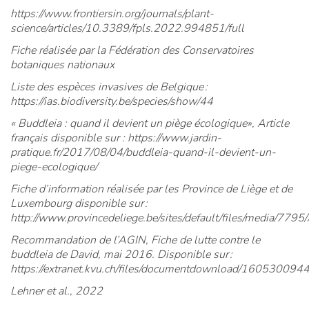
https://www.frontiersin.org/journals/plant-
science/articles/10.3389/fpls.2022.994851/full
Fiche réalisée par la Fédération des Conservatoires
botaniques nationaux
Liste des espèces invasives de Belgique :
https://ias.biodiversity.be/species/show/44
« Buddleia : quand il devient un piège écologique», Article
français disponible sur : https://www.jardin-
pratique.fr/2017/08/04/buddleia-quand-il-devient-un-
piege-ecologique/
Fiche d’information réalisée par les Province de Liège et de
Luxembourg disponible sur :
http://www.provincedeliege.be/sites/default/files/media/
Recommandation de l’AGIN, Fiche de lutte contre le
buddleia de David, mai 2016. Disponible sur :
https://extranet.kvu.ch/files/documentdownload/160530
Lehner et al., 2022