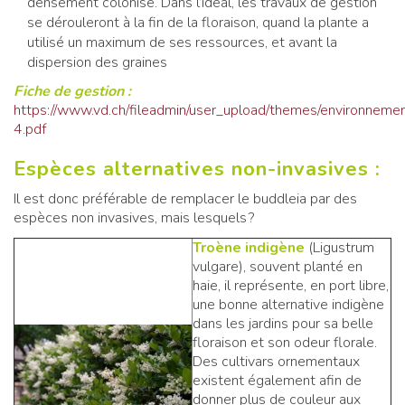
densément colonisé. Dans l’idéal, les travaux de gestion
se dérouleront à la fin de la floraison, quand la plante a
utilisé un maximum de ses ressources, et avant la
dispersion des graines
Fiche de gestion :
https://www.vd.ch/fileadmin/user_upload/themes/environn
4.pdf
Espèces alternatives non-invasives :
Il est donc préférable de remplacer le buddleia par des
espèces non invasives, mais lesquels ?
Troène indigène
(Ligustrum
vulgare), souvent planté en
haie, il représente, en port libre,
une bonne alternative indigène
dans les jardins pour sa belle
floraison et son odeur florale.
Des cultivars ornementaux
existent également afin de
donner plus de couleur aux