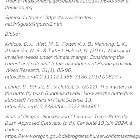
Troène : https://media.gerbeaud.net/2021/03/640/troene-
floraison.jpg
Sphinx du troène : https://www.insectes-
net.fr/ligustri/ligustri2.htm
Biblio :
Kriticos, D. J., Watt, M. S., Potter, K. J. B., Manning, L. K.,
Alexander, N. S., & Tallent-Halsell, N. (2011). Managing
invasive weeds under climate change : Considering the
current and potential future distribution of Buddleja davidii.
Weed Research, 51(1), 85‑96.
https://doi.org/10.1111/j.1365-3180.2010.00827.x
Lehner, S., Schulz, S., & Dötterl, S. (2022). The mystery of
the butterfly bush Buddleja davidii : How are the butterflies
attracted? Frontiers in Plant Science, 13.
https://doi.org/10.3389/fpls.2022.994851
State of Oregon : Nursery and Christmas Tree—Butterfly
Bush Approved Cultivars. (s. d.). Consulté 19 juin 2024, à
l’adresse
https://www.oregon.gov/oda/programs/nurserychristmastree/p