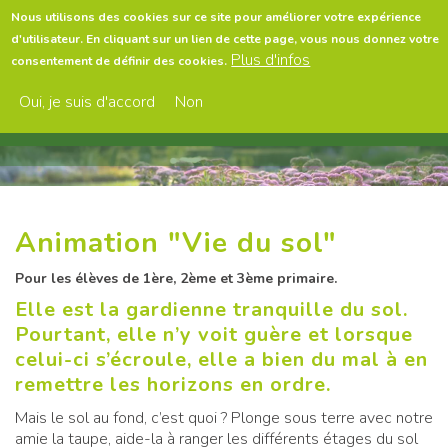
Aller
Nous utilisons des cookies sur ce site pour améliorer votre expérience
au
d'utilisateur. En cliquant sur un lien de cette page, vous nous donnez votre
contenu
Menu
Plus d'infos
consentement de définir des cookies.
principal
Oui, je suis d'accord
Non
Animation "Vie du sol"
Pour les élèves de 1ère, 2ème et 3ème primaire.
Elle est la gardienne tranquille du sol.
Pourtant, elle n’y voit guère et lorsque
celui-ci s’écroule, elle a bien du mal à en
remettre les horizons en ordre.
Mais le sol au fond, c’est quoi ? Plonge sous terre avec notre
amie la taupe, aide-la à ranger les différents étages du sol