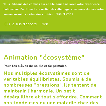
Aller
Nous utilisons des cookies sur ce site pour améliorer votre expérience
au
d'utilisateur. En cliquant sur un lien de cette page, vous nous donnez votre
contenu
Menu
Plus d'infos
consentement de définir des cookies.
principal
Oui, je suis d'accord
Non
Animation "écosystème"
Pour les élèves de 4e, 5e et 6e primaire.
Nos multiples écosystèmes sont de
véritables équilibristes. Soumis à de
nombreuses “pressions”, ils tentent de
maintenir l’harmonie. Un petit
déséquilibre et tout s’effondre. Comment
nos tondeuses ou une maladie chez des