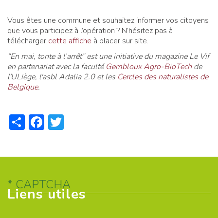
Vous êtes une commune et souhaitez informer vos citoyens
que vous participez à l’opération ? N’hésitez pas à
télécharger
cette affiche
à placer sur site.
“En mai, tonte à l’arrêt” est une initiative du magazine Le Vif
en partenariat avec la faculté
Gembloux Agro-BioTech
de
l'ULiège, l'asbl Adalia 2.0 et les
Cercles des naturalistes de
Belgique
.
Share
Facebook
Twitter
CAPTCHA
Liens utiles