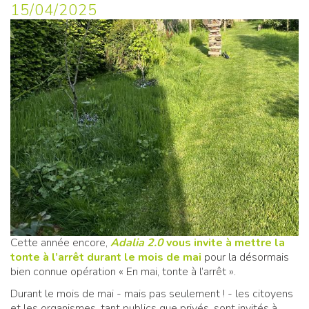
15/04/2025
Cette année encore,
Adalia 2.0
vous invite à mettre la
tonte à l’arrêt durant le mois de mai
pour la désormais
bien connue opération « En mai, tonte à l’arrêt ».
Durant le mois de mai - mais pas seulement ! - les citoyens
et les organismes, tant publics que privés, sont invités à