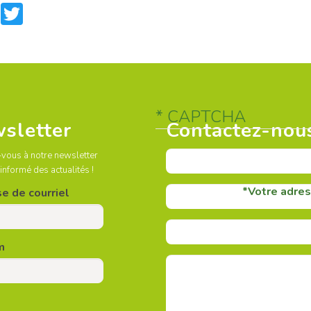
are
Facebook
Twitter
CAPTCHA
sletter
Contactez-nou
-vous à notre newsletter
 informé des actualités !
Votre adres
e de courriel
m