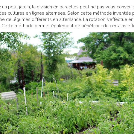
 un petit jardin, la division en parcelles peut ne pas vous conven
des cultures en lignes alternées. Selon cette méthode inventée pa
pe de légumes différents en alternance. La rotation s’effectue en
Cette méthode permet également de bénéficier de certains effe