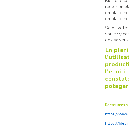
Bien que ce
rester en p
emplacement.
emplacemen
Selon votre
voulez y con
des saisons
En plani
l'utilis
producti
l'équili
constate
potager
Ressources s
https://www.
https://libra