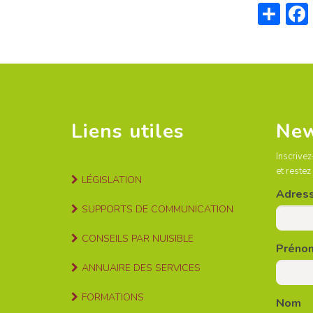
Sh
Liens utiles
New
Inscrivez
et restez
LÉGISLATION
Adress
SUPPORTS DE COMMUNICATION
CONSEILS PAR NUISIBLE
Préno
ANNUAIRE DES SERVICES
FORMATIONS
Nom