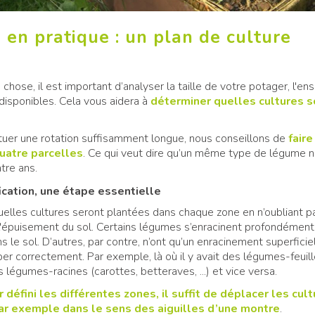
 en pratique : un plan de culture
chose, il est important d’analyser la taille de votre potager, l'enso
disponibles. Cela vous aidera à
déterminer quelles cultures s
ctuer une rotation suffisamment longue, nous conseillons de
fair
uatre parcelles
. Ce qui veut dire qu’un même type de légume n
atre ans.
fication, une étape essentielle
uelles cultures seront plantées dans chaque zone en n’oubliant pa
 l'épuisement du sol. Certains légumes s’enracinent profondément
s le sol. D’autres, par contre, n’ont qu’un enracinement superfi
r correctement. Par exemple, là où il y avait des légumes-feuilles (
 légumes-racines (carottes, betteraves, ...) et vice versa.
 défini les différentes zones, il suffit de déplacer les cul
ar exemple dans le sens des aiguilles d’une montre
.