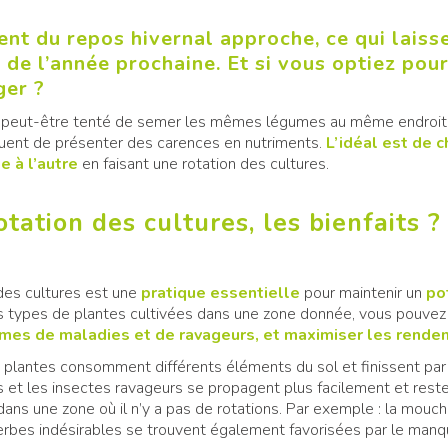
t du repos hivernal approche, ce qui laisse
 de l’année prochaine. Et si vous optiez pou
ger ?
 peut-être tenté de semer les mêmes légumes au même endroit p
quent de présenter des carences en nutriments.
L’idéal est de
e à l’autre
en faisant une rotation des cultures.
otation des cultures, les bienfaits 
 des cultures est une
pratique essentielle
pour maintenir un
po
es types de plantes cultivées dans une zone donnée, vous pouvez
mes de maladies et de ravageurs, et maximiser les rend
s plantes consomment différents éléments du sol et finissent par l
s et les insectes ravageurs se propagent plus facilement et rest
dans une zone où il n’y a pas de rotations. Par exemple : la mouche
erbes indésirables se trouvent également favorisées par le manq