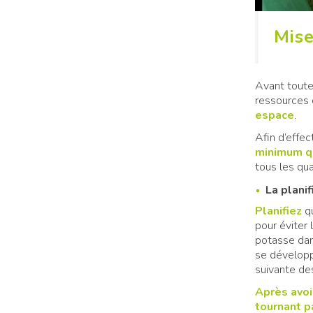
Mise
Avant toute 
ressources 
espace
.
Afin d’effe
minimum q
tous les qu
La plani
Planifiez
q
pour éviter
potasse dan
se développe
suivante des
Après avoir
tournant p