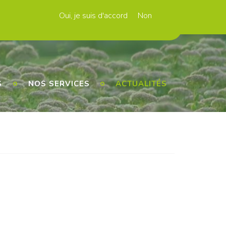
Oui, je suis d'accord
Non
n PPP
Contacts
FAQ
Newsletters
S
NOS SERVICES
ACTUALITÉS