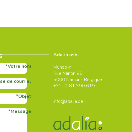
s
Adalia asbl
Votre nom
Mundo-n
Rue Nanon 98
5000
Namur - Belgique
se de courriel
+32 (0)
81 390 619
Objet
info@adalia.be
Message