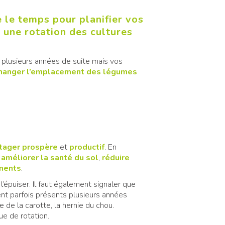
 le temps pour planifier vos
r une rotation des cultures
lusieurs années de suite mais vos
 changer l’emplacement des légumes
?
tager prospère
et
productif
. En
améliorer la santé du sol
,
réduire
ements
.
’épuiser. Il faut également signaler que
ent parfois présents plusieurs années
 de la carotte, la hernie du chou.
ue de rotation.