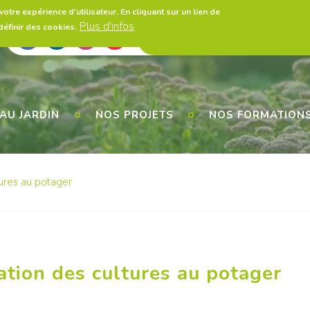
otre expérience d'utilisateur. En cliquant sur un lien de
Plus d'infos
éfinir des cookies.
A propos
Presse
Législatio
Utils
AU JARDIN
NOS PROJETS
NOS FORMATION
tures au potager
tation des cultures au potager