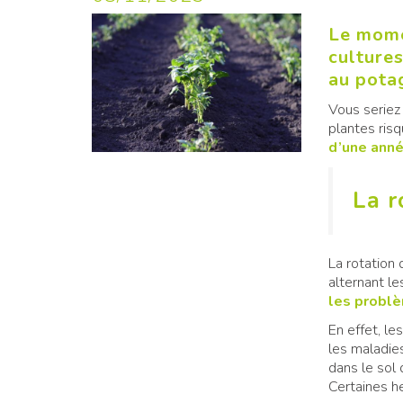
Le momen
cultures
au pota
Vous seriez
plantes ris
d’une anné
La r
La rotation
alternant l
les problè
En effet, le
les maladie
dans le sol 
Certaines h