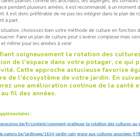
rtaines plantes comme les artichauts, les asperges, les tomates 
lace pendant plusieurs années, il est recommandé, à un moment d
 Il est donc préférable de ne pas les intégrer dans le plan de ro
t à part.
 situation, choisissez bien votre méthode de culture en fonction
sacrer. Faire un plan de culture peut s’avérer complexe mais sera 
 et même pour les années à venir.
fiant soigneusement la rotation des culture
ation de l'espace dans votre potager, ce qui
vité. Cette approche astucieuse favorise ég
bre de l'écosystème de votre jardin. En suiva
rez une amélioration continue de la santé e
 au fil des années.
upplémentaires :
ecoconso.be/fr/content/comment-pratiquer-la-rotation-des-cultures-au-
irie.natpro.be/jardinage/1654-jardin-sain-grace-aux-cultures-associees-