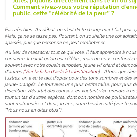
Jules, piquons directement dans le vif du suj
Comment vivez-vous votre réputation d’en
public, cette “célébrité de la peur” ?
Pas très bien. Au début, on s’est dit le changement fait peur, ç
Mais, ça ne se tasse pas. Pourtant, on souhaite une cohabitati
apaisée, puisque personne ne peut rembobiner.
Au lieu de massacrer tout ce qui vole, il faut apprendre à nous
connaître. Il parait qu’on est célèbre, mais on nous confond en
souvent avec notre cousin européen, jaune vif criard et démod
d’autres
(Voir la fiche d’aide à l’identification
) . Alors, que dep
lustres, on a eu le tact d’opter pour des tons sombres et des 
jaune-orangés. Le tout avec une plus petite taille, pour plus d
discrétion. Résultat des courses, en voulant s’en prendre à nou
tout un tas d’autres espèces, dont bon nombre de pollinisateu
sont malmenées et donc, in fine, notre biodiversité (voir le pa
“Vous nous en dites plus").