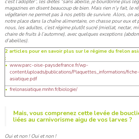
c’est l’adopter”, les diètes “sans abeille, je bourdonne plus lége
magazines en disent beaucoup de bien. Mais rien n’y fait, le r
végétarien ne permet pas à nos petits de survivre. Alors, on 
notre place dans la chaîne alimentaire, on chasse pour eux et 
nous, les adultes, c’est régime plutôt sucré (miellat, nectar, m
chaire de fruits à l’automne), avec quelques exceptions (abd
d’abeilles).
2 articles pour en savoir plus sur le régime du frelon as
:
www.parc-oise-paysdefrance.fr/wp-
content/uploads/publications/Plaquettes_informations/fiche-
asiatique.pdf
frelonasiatique.mnhn.fr/biologie/
Mais, vous comprenez cette levée de boucli
liées au carnivorisme aigu de vos larves ?
Oui et non ! Oui et non !