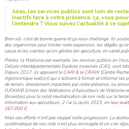
Jules, les services publics sont loin de reste
inactifs face à votre présence, ça, vous pou
l’entendre ? Vous suivez l’actualité à ce suj
Bien sûr, c’est de bonne guerre et ça nous challenge. Ils souti
des organismes pour limiter notre expansion, les dégâts qu’o
cause et les craintes qu’on génère (en apiculture, en santé pub
Prenez, la Wallonie par exemple, les services publics en l’occu
Cellule interdépartementale Espèces invasives (CiEi), sont très
Depuis 2017, ils appuient le
CARI
& le
CRAW
(Centre Reche
Agronomique wallon) qui s’activent à former et informer les 
de terrain, directement impactées par notre présence, ou encor
l'UFAWB (Union des fédérations d’Apiculteurs de Wallonie et
Bruxelles) pour le volet neutralisation de nos nids sur le terrai
information aux apiculteurs. 2 J’ai lu qu’en 2023,
on leur avai
267.000 €
.
Mais ces efforts n’ont pas stoppé notre progression. La destru
systématique de nos nids n’est plus envisagée et on s’en réjou