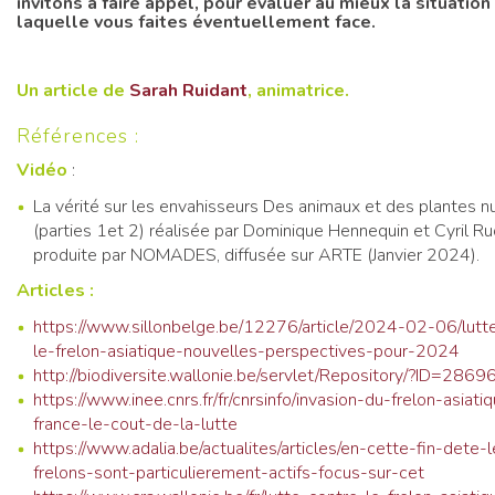
invitons à faire appel, pour évaluer au mieux la situation
laquelle vous faites éventuellement face.
Un article de
Sarah Ruidant
, animatrice.
Références :
Vidéo
:
La vérité sur les envahisseurs Des animaux et des plantes nu
(parties 1et 2) réalisée par Dominique Hennequin et Cyril Ru
produite par NOMADES, diffusée sur ARTE (Janvier 2024).
Articles :
https://www.sillonbelge.be/12276/article/2024-02-06/lutt
le-frelon-asiatique-nouvelles-perspectives-pour-2024
http://biodiversite.wallonie.be/servlet/Repository/?ID=2869
https://www.inee.cnrs.fr/fr/cnrsinfo/invasion-du-frelon-asiati
france-le-cout-de-la-lutte
https://www.adalia.be/actualites/articles/en-cette-fin-dete-
frelons-sont-particulierement-actifs-focus-sur-cet