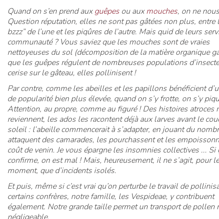
Quand on s’en prend aux
guêpes
ou aux
mouches
, on ne nous 
Question réputation, elles ne sont pas gâtées non plus, entre 
bzzz” de l’une et les piqûres de l’autre. Mais quid de leurs serv
communauté ? Vous saviez que les mouches sont de vraies
nettoyeuses du sol (décomposition de la matière organique gar
que les guêpes régulent de nombreuses populations d’insecte
cerise sur le gâteau, elles pollinisent !
Par contre, comme les abeilles et les papillons bénéficient d’
de popularité bien plus élevée, quand on s’y frotte, on s’y piqu
Attention, au propre, comme au figuré ! Des histoires atroces
reviennent, les ados les racontent déjà aux larves avant le cou
soleil : l’abeille commencerait à s’adapter, en jouant du nombr
attaquent des camarades, les pourchassent et les empoissonn
coût de venin. Je vous épargne les insomnies collectives ... Si 
confirme, on est mal ! Mais, heureusement, il ne s’agit, pour l
moment, que d’incidents isolés.
Et puis, même si c’est vrai qu’on perturbe le travail de pollinis
certains confrères, notre famille, les Vespideae, y contribuent
également. Notre grande taille permet un transport de pollen
négligeable.