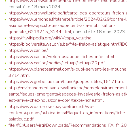
https://www.cra.wallonie.be/fr/lutte-contre-le-frelon-asiatiq
consulté le 18 mars 2024
https://www.cra.wallonie.be/fr/carte-des-operateurs-frelon-
https://www.lemonde.fr/planete/article/2024/02/29/contre-l
asiatique-les-apiculteurs-appellent-a-la-mobilisation-
generale_6219215_3244.html
, consulté le 18 mars 2023
https://fr.wikipedia.org/wiki/Vespa_velutina
https://biodiversite.wallonie.be/fr/le-frelon-asiatique.html?
https://www.cari.be/
https://www.cari.be/Frelon-asiatique-fiches-infos.html
https://www.cari.be/medias/actuapi/actuapi70.pdf
https://www.planeteanimal.com/a-quoi-servent-les-mouche
3714.html
https://www.gerbeaud.com/faune/guepes-utiles,1617.html
http://environnement.sante.wallonie.be/home/lenvironnemen
sante/risques-emergents/especes-invasives/le-frelon-asiati
est-arrive-chez-nous/zone-col4/texte-riche.html
https://www.parc-oise-paysdefrance.fr/wp-
content/uploads/publications/Plaquettes_informations/fiche-
asiatique.pdf
file:///C:/Users/virgi/Downloads/Recommandations_FA_fr_2