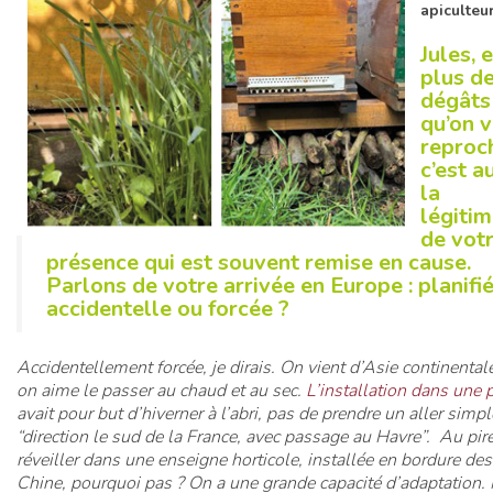
apiculte
Jules, 
plus d
dégâts
qu’on 
reproc
c’est a
la
légitim
de vot
présence qui est souvent remise en cause.
Parlons de votre arrivée en Europe : planifié
accidentelle ou forcée ?
Accidentellement forcée, je dirais. On vient d’Asie continentale
on aime le passer au chaud et au sec.
L’installation dans une 
avait pour but d’hiverner à l’abri, pas de prendre un aller simpl
“direction le sud de la France, avec passage au Havre”. Au pire
réveiller dans une enseigne horticole, installée en bordure de
Chine, pourquoi pas ? On a une grande capacité d’adaptation. 