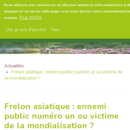
Aller
Nous utilisons des cookies sur ce site pour améliorer votre expérience d'uti
au
cliquant sur un lien de cette page, vous nous donnez votre consentement de
contenu
Menu
Plus d'infos
cookies.
principal
Oui, je suis d'accord
Non
Actualités
Frelon asiatique : ennemi public numéro un ou victime de
la mondialisation ?
Frelon asiatique : ennemi
public numéro un ou victime
de la mondialisation ?