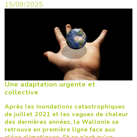
15/09/2025
Une adaptation urgente et
collective
Après les inondations catastrophiques
de juillet 2021 et les vagues de chaleur
des dernières années, la Wallonie se
retrouve en première ligne face aux