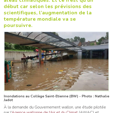
aléas climatiques. Et ce n’est qu’un
début car selon les prévisions des
scientifiques, l’augmentation de la
température mondiale va se
poursuivre.
Inondations au Collège Saint-Etienne (BW) - Photo : Nathalie
Jadot​​​
À la demande du Gouvernement wallon, une étude pilotée
par l’
Agence wallonne de l’Air et du Climat
(AWAC) et